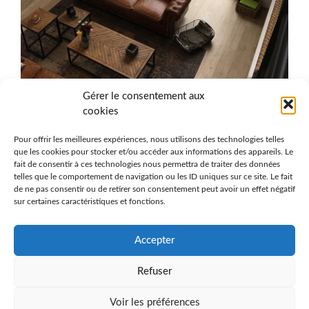
Gérer le consentement aux
cookies
Pour offrir les meilleures expériences, nous utilisons des technologies telles
LA RÉNOVATION ÉNERGÉTIQUE
que les cookies pour stocker et/ou accéder aux informations des appareils. Le
fait de consentir à ces technologies nous permettra de traiter des données
Un investissement durable
telles que le comportement de navigation ou les ID uniques sur ce site. Le fait
de ne pas consentir ou de retirer son consentement peut avoir un effet négatif
pour votre confort
sur certaines caractéristiques et fonctions.
Accepter
Rien ne vaut le charme de l’ancien, pas besoin de nous
convaincre là-dessus ! Mais les courants d’air, les pieds
Refuser
gelés ou le manque de ventilation sont quelques-uns des
RÉDUIRE MES COÛTS ÉNERGÉTIQUES
charmes de l’ancien que l’on préfèrerait tous éviter !
Voir les préférences