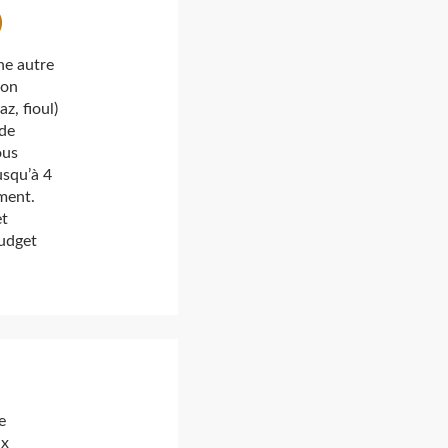
)
ne autre
ion
z, fioul)
 de
ous
usqu’à 4
ement.
et
budget
e
ux