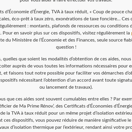
pour vous aider à faire effectuer vos travaux.
ats d’Économie d’Énergie, TVA à taux réduit, « Coup de pouce cha
cales, éco-prêt à taux zéro, exonérations de taxe foncière… Ces d
égulièrement : montants, plafonds de ressources ou conditions 
Pour en savoir plus sur ces dispositifs, visitez régulièrement la
site du Ministère de l’Économie et des Finances, seule source fiabl
question !
, quelles que soient les modalités d’obtention de ces aides, nous
colter auprès de vous toutes les informations nécessaires pour e
 et faisons tout notre possible pour faciliter vos démarches d’o
ispositifs nécessitant l’obtention d’un accord avant toute signat
ou lancement de travaux).
us que ces aides sont souvent cumulables entre elles ? Par exem
ficier de Ma Prime Rénov’, des Certificats d’Économies d’Énergi
 de la TVA à taux réduit pour un même projet d’isolation extérieu
 ces dispositifs, vous pouvez réduire de manière significative le
vaux d’isolation thermique par l’extérieur, rendant ainsi votre pr