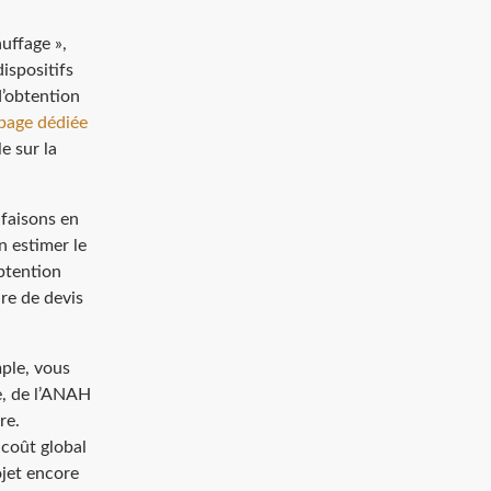
uffage »,
ispositifs
d’obtention
page dédiée
e sur la
 faisons en
n estimer le
btention
ure de devis
ple, vous
e, de l’ANAH
re.
 coût global
ojet encore