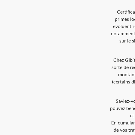
Certific
primes lo
évoluent r
notamment. 
sur le 
Chez Gib’s
sorte de ré
montant,
(certains d
Saviez-vo
pouvez béné
et
En cumulant
de vos tra