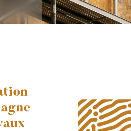
tion
pagne
vaux